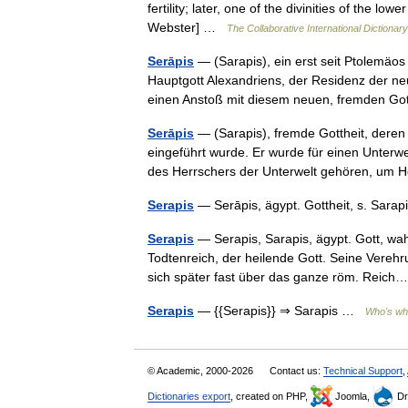
fertility; later, one of the divinities of the
Webster] …
The Collaborative International Dictionary
Serāpis
— (Sarapis), ein erst seit Ptolemäos
Hauptgott Alexandriens, der Residenz der ne
einen Anstoß mit diesem neuen, fremden 
Serāpis
— (Sarapis), fremde Gottheit, deren
eingeführt wurde. Er wurde für einen Unterwe
des Herrschers der Unterwelt gehören, u
Serapis
— Serāpis, ägypt. Gottheit, s. Sar
Serapis
— Serapis, Sarapis, ägypt. Gott, wah
Todtenreich, der heilende Gott. Seine Vere
sich später fast über das ganze röm. Rei
Serapis
— {{Serapis}} ⇒ Sarapis …
Who's who
© Academic, 2000-2026
Contact us:
Technical Support
,
Dictionaries export
, created on PHP,
Joomla,
Dr