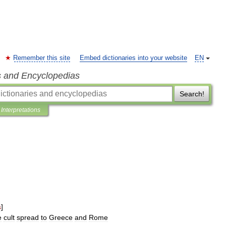
Remember this site
Embed dictionaries into your website
EN
s and Encyclopedias
Search!
Interpretations
s
]
e
cult
spread
to
Greece
and
Rome