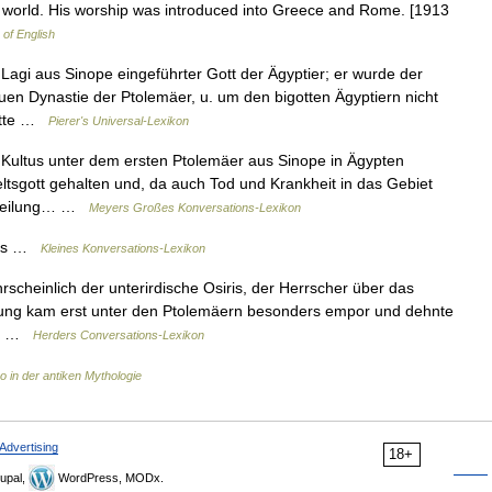
 lower world. His worship was introduced into Greece and Rome. [1913
 of English
 Lagi aus Sinope eingeführter Gott der Ägyptier; er wurde der
uen Dynastie der Ptolemäer, u. um den bigotten Ägyptiern nicht
Gotte …
Pierer's Universal-Lexikon
 Kultus unter dem ersten Ptolemäer aus Sinope in Ägypten
ltsgott gehalten und, da auch Tod und Krankheit in das Gebiet
m Heilung… …
Meyers Großes Konversations-Lexikon
apis …
Kleines Konversations-Lexikon
rscheinlich der unterirdische Osiris, der Herrscher über das
hrung kam erst unter den Ptolemäern besonders empor und dehnte
ch… …
Herders Conversations-Lexikon
 in der antiken Mythologie
Advertising
18+
upal,
WordPress, MODx.