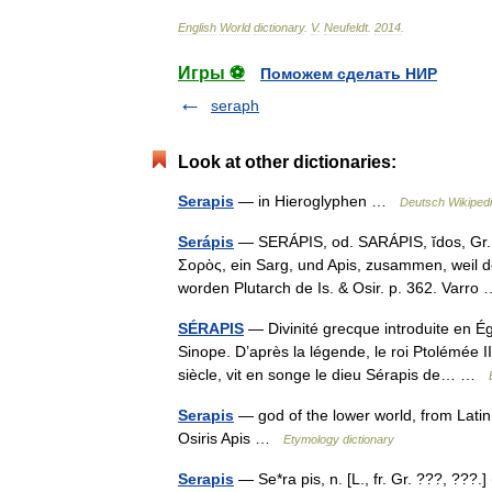
English
World
dictionary
.
V
.
Neufeldt
.
2014
.
Игры ⚽
Поможем сделать НИР
seraph
Look at other dictionaries:
Serapis
— in Hieroglyphen …
Deutsch Wikiped
Serápis
— SERÁPIS, od. SARÁPIS, ĭdos, Gr. Σ
Σορὸς, ein Sarg, und Apis, zusammen, weil d
worden Plutarch de Is. & Osir. p. 362. Varr
SÉRAPIS
— Divinité grecque introduite en Ég
Sinope. D’après la légende, le roi Ptolémée 
siècle, vit en songe le dieu Sérapis de… …
Serapis
— god of the lower world, from Latin,
Osiris Apis …
Etymology dictionary
Serapis
— Se*ra pis, n. [L., fr. Gr. ???, ???.]