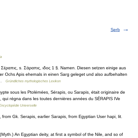
Serb
ia
έραπις, s. Σάραπις, ιδος 1 §. Namen. Diesen setzen einige aus
er Ochs Apis ehemals in einen Sarg geleget und also aufbehalten
o …
Gründliches mythologisches Lexikon
ypte sous les Ptolémées, Sérapis, ou Sarapis, était originaire de
II, qui régna dans les toutes dernières années du SÉRAPIS IVe
Encyclopédie Universelle
 from Gk. Serapis, earlier Sarapis, from Egyptian User hapi, lit.
 (Myth.) An Egyptian deity, at first a symbol of the Nile, and so of