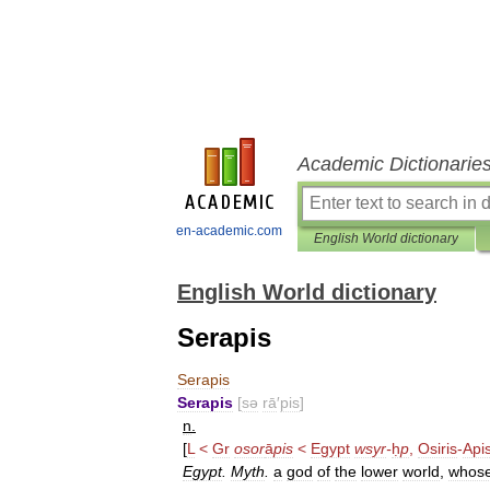
Academic Dictionarie
en-academic.com
English World dictionary
English World dictionary
Serapis
Serapis
Serapis
[
sə
rā
′
pis
]
n
.
[
L
<
Gr
osor
ā
pis
<
Egypt
wsyr
-
ḥ
p
,
Osiris
-
Api
Egypt
.
Myth
.
a
god
of
the
lower
world
,
whos